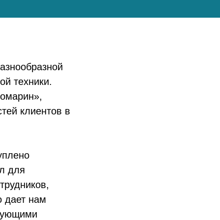
разнообразной
ой техники.
номарин»,
тей клиентов в
уплено
л для
трудников,
о дает нам
твующими